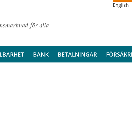
English
ansmarknad för alla
LBARHET
BANK
BETALNINGAR
FÖRSÄKR