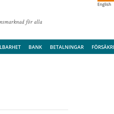
English
ansmarknad för alla
LBARHET
BANK
BETALNINGAR
FÖRSÄKR