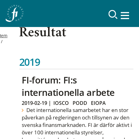
Resultat
Hem
2019
FI-forum: FI:s
internationella arbete
2019-02-19
|
IOSCO
PODD
EIOPA
Det internationella samarbetet har en stor
påverkan på regleringen och tillsynen av den
svenska finansmarknaden. FI är därför aktivt i
över 100 internationella styrelser,