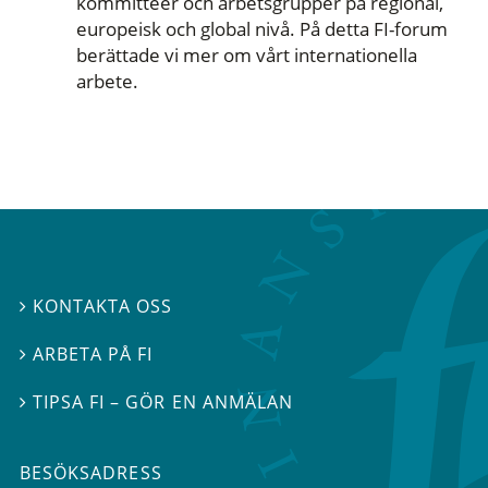
kommittéer och arbetsgrupper på regional,
europeisk och global nivå. På detta FI-forum
berättade vi mer om vårt internationella
arbete.
KONTAKTA OSS

ARBETA PÅ FI

TIPSA FI – GÖR EN ANMÄLAN

BESÖKSADRESS