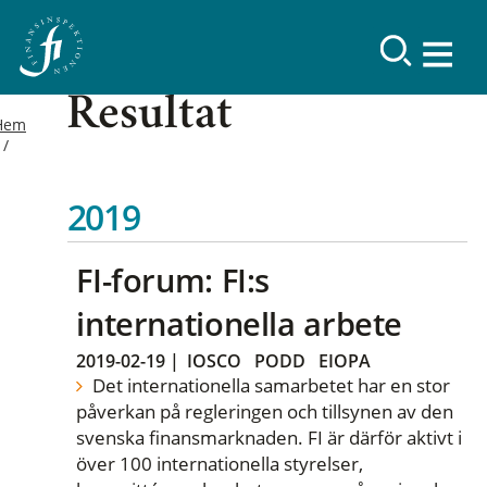
Resultat
Hem
2019
FI-forum: FI:s
internationella arbete
2019-02-19
|
IOSCO
PODD
EIOPA
Det internationella samarbetet har en stor
påverkan på regleringen och tillsynen av den
svenska finansmarknaden. FI är därför aktivt i
över 100 internationella styrelser,