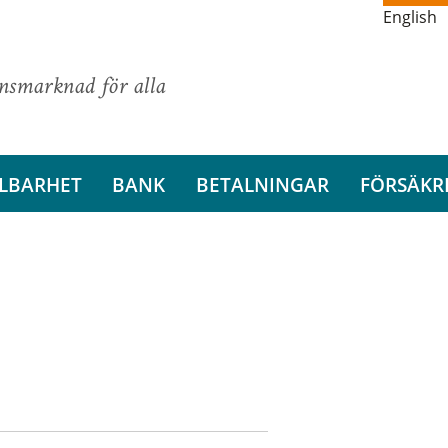
English
ansmarknad för alla
LBARHET
BANK
BETALNINGAR
FÖRSÄKR