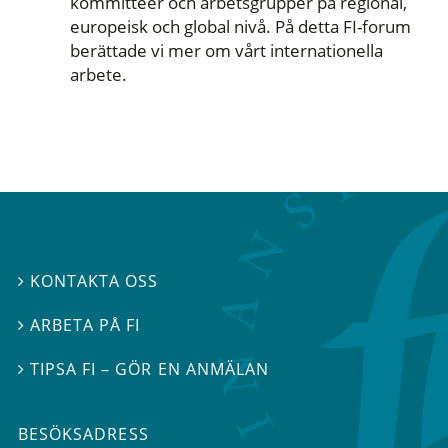
kommittéer och arbetsgrupper på regional,
europeisk och global nivå. På detta FI-forum
berättade vi mer om vårt internationella
arbete.
KONTAKTA OSS

ARBETA PÅ FI

TIPSA FI – GÖR EN ANMÄLAN

BESÖKSADRESS