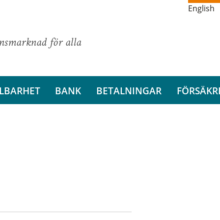
English
ansmarknad för alla
LBARHET
BANK
BETALNINGAR
FÖRSÄKR