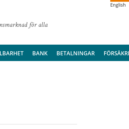
English
ansmarknad för alla
LBARHET
BANK
BETALNINGAR
FÖRSÄKR