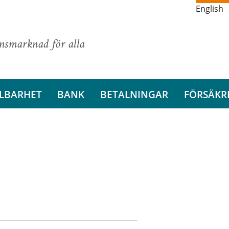
English
ansmarknad för alla
LBARHET
BANK
BETALNINGAR
FÖRSÄKR