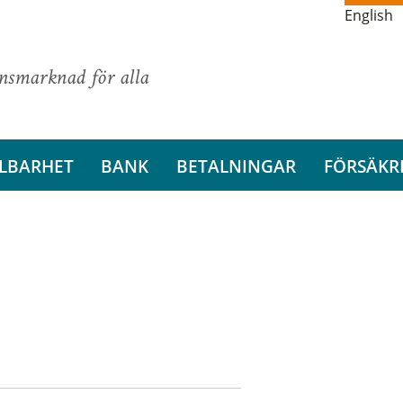
English
ansmarknad för alla
LBARHET
BANK
BETALNINGAR
FÖRSÄKR