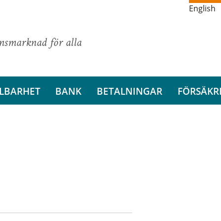
English
ansmarknad för alla
LBARHET
BANK
BETALNINGAR
FÖRSÄKR