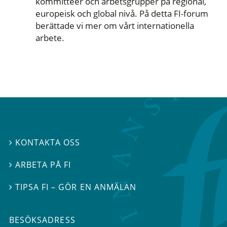
kommittéer och arbetsgrupper på regional,
europeisk och global nivå. På detta FI-forum
berättade vi mer om vårt internationella
arbete.
KONTAKTA OSS

ARBETA PÅ FI

TIPSA FI – GÖR EN ANMÄLAN

BESÖKSADRESS