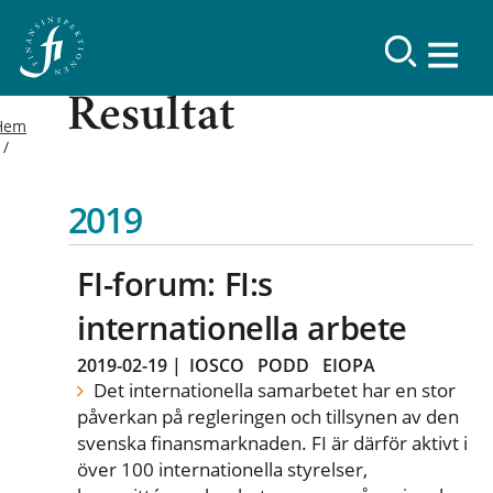
Resultat
Hem
2019
FI-forum: FI:s
internationella arbete
2019-02-19
|
IOSCO
PODD
EIOPA
Det internationella samarbetet har en stor
påverkan på regleringen och tillsynen av den
svenska finansmarknaden. FI är därför aktivt i
över 100 internationella styrelser,