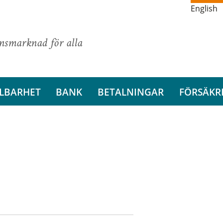
English
ansmarknad för alla
LBARHET
BANK
BETALNINGAR
FÖRSÄKR