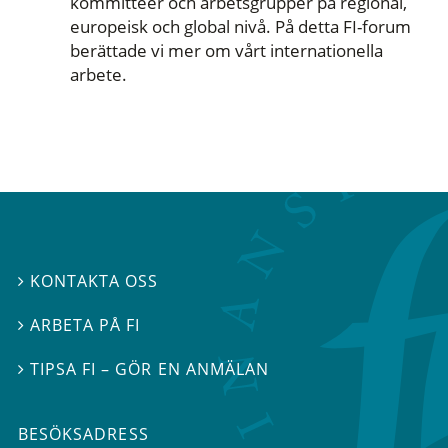
kommittéer och arbetsgrupper på regional,
europeisk och global nivå. På detta FI-forum
berättade vi mer om vårt internationella
arbete.
KONTAKTA OSS

ARBETA PÅ FI

TIPSA FI – GÖR EN ANMÄLAN

BESÖKSADRESS