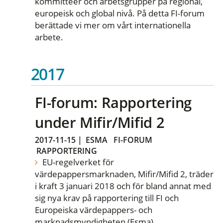
kommittéer och arbetsgrupper på regional,
europeisk och global nivå. På detta FI-forum
berättade vi mer om vårt internationella
arbete.
2017
FI-forum: Rapportering
under Mifir/Mifid 2
2017-11-15
|
ESMA
FI-FORUM
RAPPORTERING
EU-regelverket för
värdepappersmarknaden, Mifir/Mifid 2, träder
i kraft 3 januari 2018 och för bland annat med
sig nya krav på rapportering till FI och
Europeiska värdepappers- och
marknadsmyndigheten (Esma).