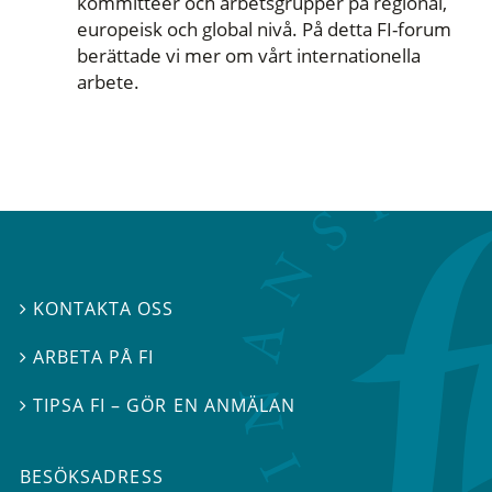
kommittéer och arbetsgrupper på regional,
europeisk och global nivå. På detta FI-forum
berättade vi mer om vårt internationella
arbete.
KONTAKTA OSS

ARBETA PÅ FI

TIPSA FI – GÖR EN ANMÄLAN

BESÖKSADRESS