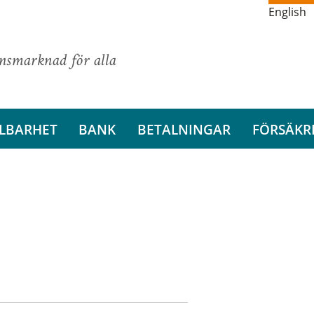
English
ansmarknad för alla
LBARHET
BANK
BETALNINGAR
FÖRSÄKR