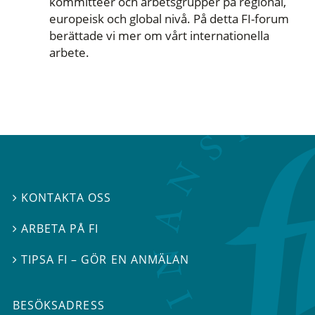
kommittéer och arbetsgrupper på regional,
europeisk och global nivå. På detta FI-forum
berättade vi mer om vårt internationella
arbete.
KONTAKTA OSS

ARBETA PÅ FI

TIPSA FI – GÖR EN ANMÄLAN

BESÖKSADRESS