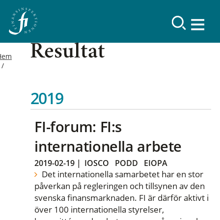
Resultat
Hem
2019
FI-forum: FI:s
internationella arbete
2019-02-19
|
IOSCO
PODD
EIOPA
Det internationella samarbetet har en stor
påverkan på regleringen och tillsynen av den
svenska finansmarknaden. FI är därför aktivt i
över 100 internationella styrelser,