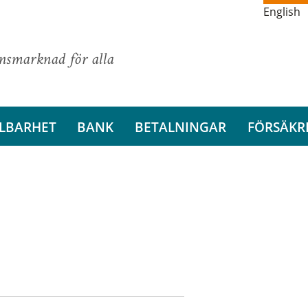
English
ansmarknad för alla
LBARHET
BANK
BETALNINGAR
FÖRSÄKR