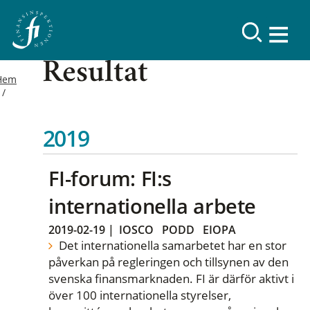
Resultat
Hem
2019
FI-forum: FI:s
internationella arbete
2019-02-19
|
IOSCO
PODD
EIOPA
Det internationella samarbetet har en stor
påverkan på regleringen och tillsynen av den
svenska finansmarknaden. FI är därför aktivt i
över 100 internationella styrelser,