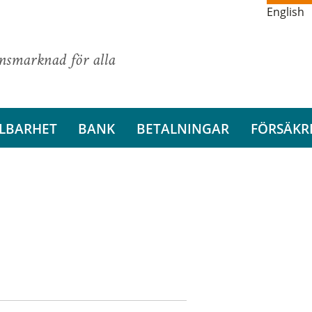
English
ansmarknad för alla
LBARHET
BANK
BETALNINGAR
FÖRSÄKR