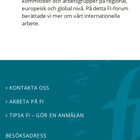
kommittéer och arbetsgrupper på regional,
europeisk och global nivå. På detta FI-forum
berättade vi mer om vårt internationella
arbete.
KONTAKTA OSS

ARBETA PÅ FI

TIPSA FI – GÖR EN ANMÄLAN

BESÖKSADRESS