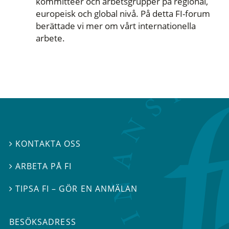
kommittéer och arbetsgrupper på regional,
europeisk och global nivå. På detta FI-forum
berättade vi mer om vårt internationella
arbete.
KONTAKTA OSS

ARBETA PÅ FI

TIPSA FI – GÖR EN ANMÄLAN

BESÖKSADRESS