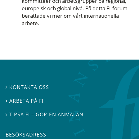
kommittéer och arbetsgrupper på regional,
europeisk och global nivå. På detta FI-forum
berättade vi mer om vårt internationella
arbete.
KONTAKTA OSS

ARBETA PÅ FI

TIPSA FI – GÖR EN ANMÄLAN

BESÖKSADRESS