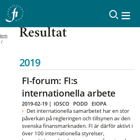
Resultat
Hem
2019
FI-forum: FI:s
internationella arbete
2019-02-19
|
IOSCO
PODD
EIOPA
Det internationella samarbetet har en stor
påverkan på regleringen och tillsynen av den
svenska finansmarknaden. FI är därför aktivt i
över 100 internationella styrelser,