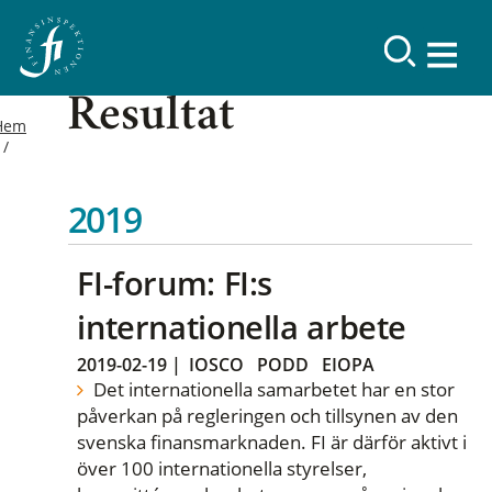
Resultat
Hem
2019
FI-forum: FI:s
internationella arbete
2019-02-19
|
IOSCO
PODD
EIOPA
Det internationella samarbetet har en stor
påverkan på regleringen och tillsynen av den
svenska finansmarknaden. FI är därför aktivt i
över 100 internationella styrelser,