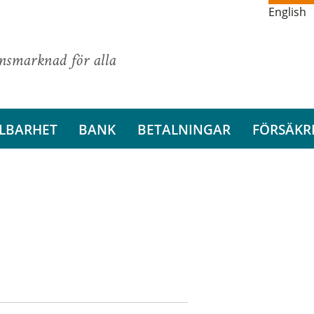
English
ansmarknad för alla
LBARHET
BANK
BETALNINGAR
FÖRSÄKR