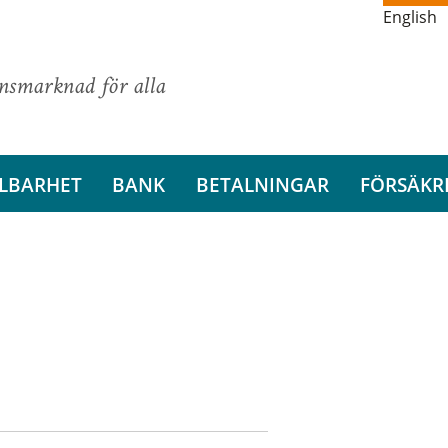
English
ansmarknad för alla
LBARHET
BANK
BETALNINGAR
FÖRSÄKR