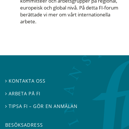
kommittéer och arbetsgrupper på regional,
europeisk och global nivå. På detta FI-forum
berättade vi mer om vårt internationella
arbete.
KONTAKTA OSS

ARBETA PÅ FI

TIPSA FI – GÖR EN ANMÄLAN

BESÖKSADRESS