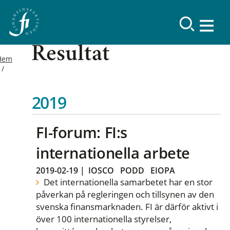
Resultat
Hem
2019
FI-forum: FI:s
internationella arbete
2019-02-19
|
IOSCO
PODD
EIOPA
Det internationella samarbetet har en stor
påverkan på regleringen och tillsynen av den
svenska finansmarknaden. FI är därför aktivt i
över 100 internationella styrelser,