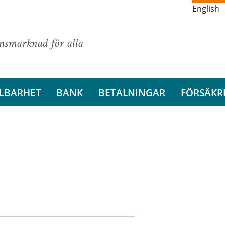
English
ansmarknad för alla
LBARHET
BANK
BETALNINGAR
FÖRSÄKR