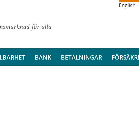
English
ansmarknad för alla
LBARHET
BANK
BETALNINGAR
FÖRSÄKR