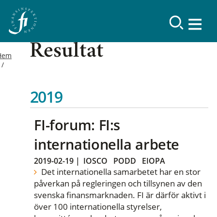
Resultat
Hem
2019
FI-forum: FI:s
internationella arbete
2019-02-19
|
IOSCO
PODD
EIOPA
Det internationella samarbetet har en stor
påverkan på regleringen och tillsynen av den
svenska finansmarknaden. FI är därför aktivt i
över 100 internationella styrelser,