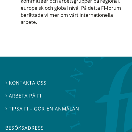
kommittéer och arbetsgrupper på regional,
europeisk och global nivå. På detta FI-forum
berättade vi mer om vårt internationella
arbete.
KONTAKTA OSS

ARBETA PÅ FI

TIPSA FI – GÖR EN ANMÄLAN

BESÖKSADRESS