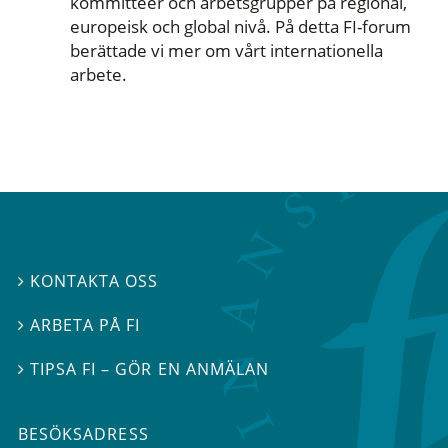
kommittéer och arbetsgrupper på regional,
europeisk och global nivå. På detta FI-forum
berättade vi mer om vårt internationella
arbete.
KONTAKTA OSS

ARBETA PÅ FI

TIPSA FI – GÖR EN ANMÄLAN

BESÖKSADRESS