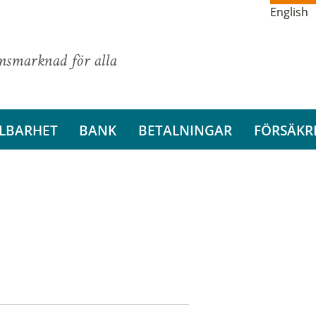
English
ansmarknad för alla
LBARHET
BANK
BETALNINGAR
FÖRSÄKR