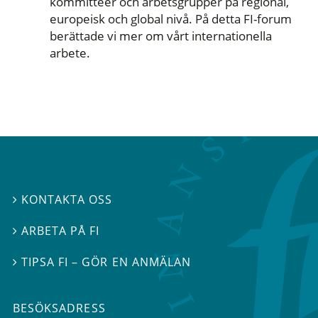
kommittéer och arbetsgrupper på regional,
europeisk och global nivå. På detta FI-forum
berättade vi mer om vårt internationella
arbete.
KONTAKTA OSS

ARBETA PÅ FI

TIPSA FI – GÖR EN ANMÄLAN

BESÖKSADRESS