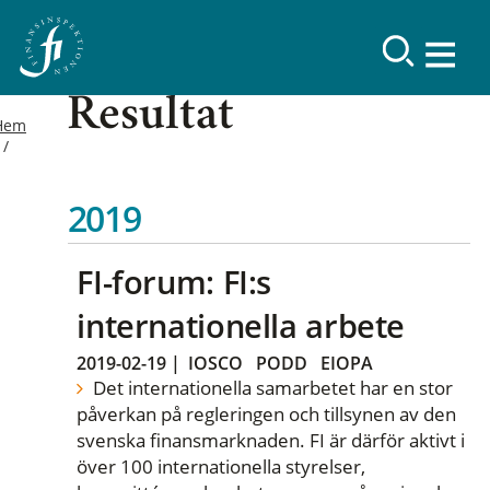
Resultat
Hem
2019
FI-forum: FI:s
internationella arbete
2019-02-19
|
IOSCO
PODD
EIOPA
Det internationella samarbetet har en stor
påverkan på regleringen och tillsynen av den
svenska finansmarknaden. FI är därför aktivt i
över 100 internationella styrelser,