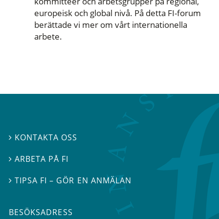
kommittéer och arbetsgrupper på regional,
europeisk och global nivå. På detta FI-forum
berättade vi mer om vårt internationella
arbete.
KONTAKTA OSS

ARBETA PÅ FI

TIPSA FI – GÖR EN ANMÄLAN

BESÖKSADRESS