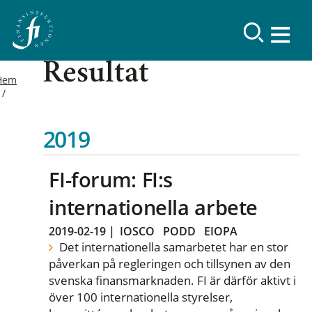
Resultat
Hem
2019
FI-forum: FI:s
internationella arbete
2019-02-19
|
IOSCO
PODD
EIOPA
Det internationella samarbetet har en stor
påverkan på regleringen och tillsynen av den
svenska finansmarknaden. FI är därför aktivt i
över 100 internationella styrelser,