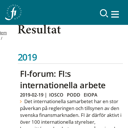
Resultat
Hem
2019
FI-forum: FI:s
internationella arbete
2019-02-19
|
IOSCO
PODD
EIOPA
Det internationella samarbetet har en stor
påverkan på regleringen och tillsynen av den
svenska finansmarknaden. FI är därför aktivt i
över 100 internationella styrelser,