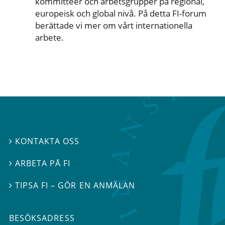
kommittéer och arbetsgrupper på regional,
europeisk och global nivå. På detta FI-forum
berättade vi mer om vårt internationella
arbete.
KONTAKTA OSS

ARBETA PÅ FI

TIPSA FI – GÖR EN ANMÄLAN

BESÖKSADRESS