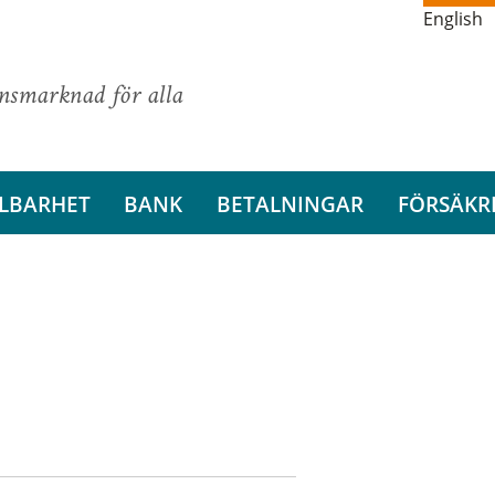
English
ansmarknad för alla
LBARHET
BANK
BETALNINGAR
FÖRSÄKR