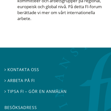
kommittéer och arbetsgrupper på regional,
europeisk och global nivå. På detta FI-forum
berättade vi mer om vårt internationella
arbete.
KONTAKTA OSS

ARBETA PÅ FI

TIPSA FI – GÖR EN ANMÄLAN

BESÖKSADRESS