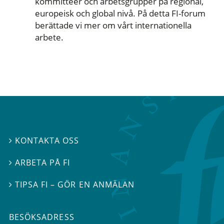
kommittéer och arbetsgrupper på regional,
europeisk och global nivå. På detta FI-forum
berättade vi mer om vårt internationella
arbete.
KONTAKTA OSS

ARBETA PÅ FI

TIPSA FI – GÖR EN ANMÄLAN

BESÖKSADRESS