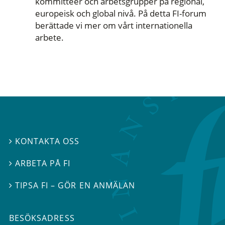
kommittéer och arbetsgrupper på regional,
europeisk och global nivå. På detta FI-forum
berättade vi mer om vårt internationella
arbete.
KONTAKTA OSS

ARBETA PÅ FI

TIPSA FI – GÖR EN ANMÄLAN

BESÖKSADRESS