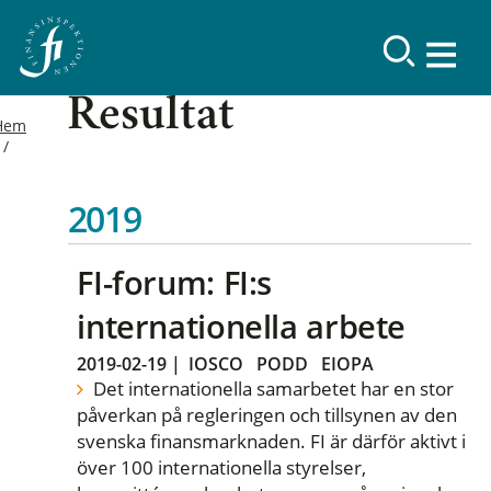
Resultat
Hem
2019
FI-forum: FI:s
internationella arbete
2019-02-19
|
IOSCO
PODD
EIOPA
Det internationella samarbetet har en stor
påverkan på regleringen och tillsynen av den
svenska finansmarknaden. FI är därför aktivt i
över 100 internationella styrelser,