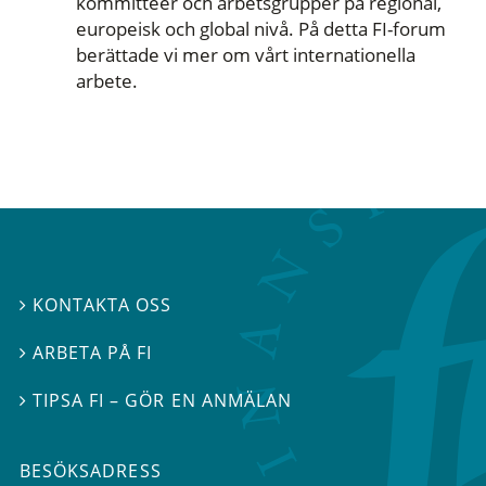
kommittéer och arbetsgrupper på regional,
europeisk och global nivå. På detta FI-forum
berättade vi mer om vårt internationella
arbete.
KONTAKTA OSS

ARBETA PÅ FI

TIPSA FI – GÖR EN ANMÄLAN

BESÖKSADRESS