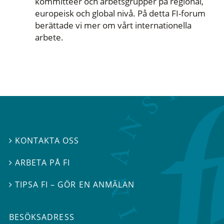
kommittéer och arbetsgrupper på regional,
europeisk och global nivå. På detta FI-forum
berättade vi mer om vårt internationella
arbete.
KONTAKTA OSS

ARBETA PÅ FI

TIPSA FI – GÖR EN ANMÄLAN

BESÖKSADRESS