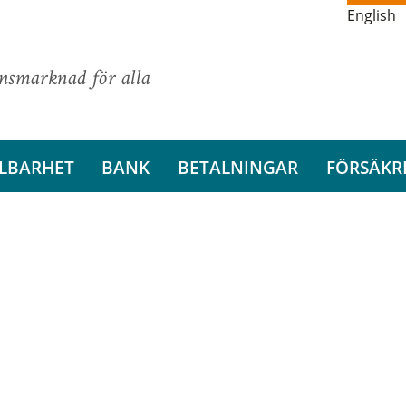
English
ansmarknad för alla
LBARHET
BANK
BETALNINGAR
FÖRSÄKR