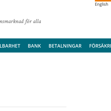
English
ansmarknad för alla
LBARHET
BANK
BETALNINGAR
FÖRSÄKR