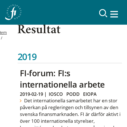
Resultat
Hem
2019
FI-forum: FI:s
internationella arbete
2019-02-19
|
IOSCO
PODD
EIOPA
Det internationella samarbetet har en stor
påverkan på regleringen och tillsynen av den
svenska finansmarknaden. FI är därför aktivt i
över 100 internationella styrelser,